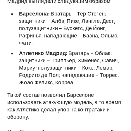
Мадрид выглядели следующим образом:
Барселона:
Вратарь – Тер Стеген;
защитники – Алба, Пике, Лангле, Дест;
полузащитники – Бускетс, Де Йонг,
Рафинья; нападающие – Баэна, Ольмо,
Фати.
Атлетико Мадрид:
Вратарь – Облак;
защитники – Триппьер, Хименес, Савич,
Мариу; полузащитники – Коке, Лемар,
Родриго де Пол; нападающие – Торрес,
Жоао Феликс, Корреа.
Такой состав позволил Барселоне
использовать атакующую модель, в то время
как Атлетико делал упор на контратаки и
оборону.