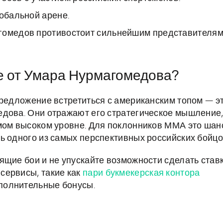
лобальной арене.
агомедов противостоит сильнейшим представителя
е от Умара Нурмагомедова?
предложение встретиться с американским топом — э
едова. Они отражают его стратегическое мышление
мом высоком уровне. Для поклонников ММА это шан
ь одного из самых перспективных российских бойцо
ящие бои и не упускайте возможности сделать став
сервисы, такие как
пари букмекерская контора
ополнительные бонусы.