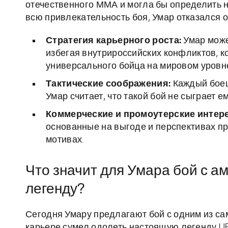
отечественного ММА и могла бы определить н
всю привлекательность боя, Умар отказался 
Стратегия карьерного роста:
Умар може
избегая внутрироссийских конфликтов, к
универсального бойца на мировом уровн
Тактические соображения:
Каждый боец
Умар считает, что такой бой не сыграет е
Коммерческие и промоутерские интер
основанные на выгоде и перспективах пр
мотивах.
Что значит для Умара бой с 
легенду?
Сегодня Умару предлагают бой с одним из са
карьере сумел одолеть настоящую легенду UF