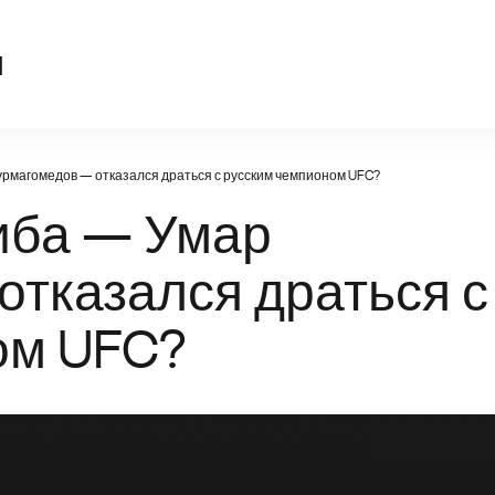
sport-kompas.ru
u
рмагомедов — отказался драться с русским чемпионом UFC?
иба — Умар
тказался драться с
ом UFC?