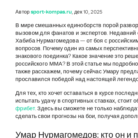
Автор
sport-kompas.ru
, дек 10, 2025
В мире смешанных единоборств порой развор
вызовом для фанатов и экспертов. Недавний
Хабиба Нурмагомедова — от боя с российски
вопросов. Почему один из самых перспективн
знакового поединка? Какое значение это реш
российского ММА? В этой статье мы подробно
также расскажем, почему сейчас Умару предл
прославился победой над настоящей легендо
Для тех, кто хочет оставаться в курсе послед
испытать удачу в спортивных ставках, стоит 
фрибет
. Здесь вы сможете не только наблюда
сделать свои прогнозы на бои, получая допо
Умар Нурмагомедов: кто он и 