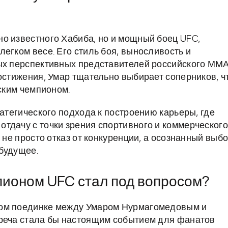
о известного Хабиба, но и мощный боец UFC,
егком весе. Его стиль боя, выносливость и
мых перспективных представителей российского ММ
остижения, Умар тщательно выбирает соперников, ч
йским чемпионом.
ратегического подхода к построению карьеры, где
тдачу с точки зрения спортивного и коммерческого
 не просто отказ от конкуренции, а осознанный выбо
будущее.
пионом UFC стал под вопросом?
ном поединке между Умаром Нурмагомедовым и
треча стала бы настоящим событием для фанатов