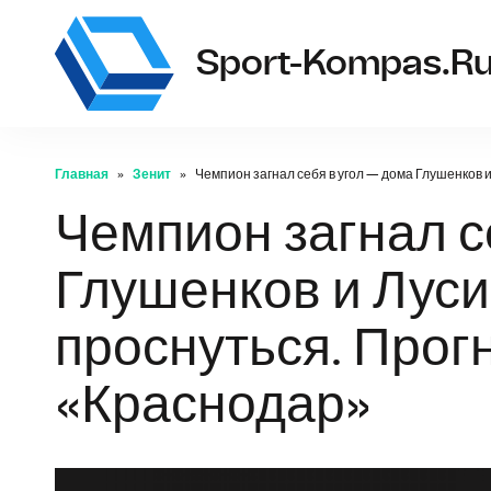
Sport-Kompas.r
Главная
Зенит
Чемпион загнал себя в угол — дома Глушенков 
Чемпион загнал с
Глушенков и Лус
проснуться. Прог
«Краснодар»