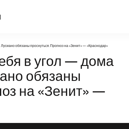
sport-kompas.ru
u
и Лусиано обязаны проснуться. Прогноз на «Зенит» — «Краснодар»
ебя в угол — дома
иано обязаны
ноз на «Зенит» —