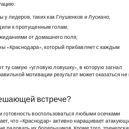
уацию:
у лидеров, таких как Глушенков и Лусиано;
одили к пропущенным голам;
жиданиями от домашнего поля;
оны «Краснодара», который прибавляет с каждым
 ту самую «угловую ловушку», в которую загнал
равильной мотивации результат может оказаться не 
 решающей встрече?
 и готовность воспользоваться любыми осечками
ает, что «Краснодар» активно наращивает атакующ
 не радовать их болельщиков. Кроме того, тренерски