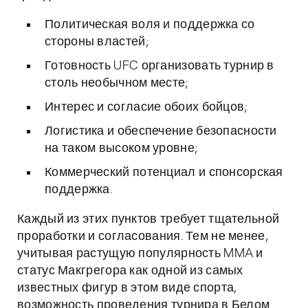
Политическая воля и поддержка со
стороны властей;
Готовность UFC организовать турнир в
столь необычном месте;
Интерес и согласие обоих бойцов;
Логистика и обеспечение безопасности
на таком высоком уровне;
Коммерческий потенциал и спонсорская
поддержка.
Каждый из этих пунктов требует тщательной
проработки и согласования. Тем не менее,
учитывая растущую популярность MMA и
статус Макгрегора как одной из самых
известных фигур в этом виде спорта,
возможность проведения турнира в Белом