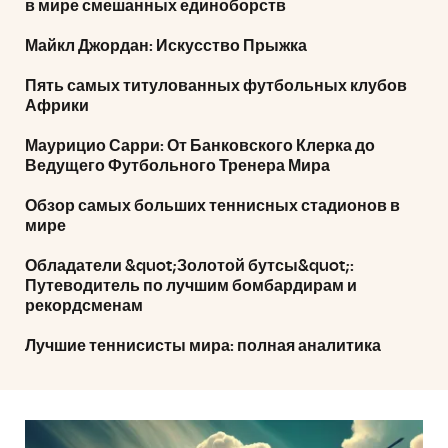
в мире смешанных единоборств
Майкл Джордан: Искусство Прыжка
Пять самых титулованных футбольных клубов
Африки
Маурицио Сарри: От Банковского Клерка до
Ведущего Футбольного Тренера Мира
Обзор самых больших теннисных стадионов в
мире
Обладатели &quot;Золотой бутсы&quot;:
Путеводитель по лучшим бомбардирам и
рекордсменам
Лучшие теннисисты мира: полная аналитика