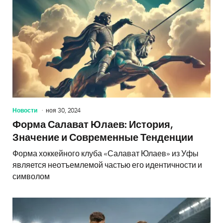
Новости
ноя 30, 2024
Форма Салават Юлаев: История,
Значение и Современные Тенденции
Форма хоккейного клуба «Салават Юлаев» из Уфы
является неотъемлемой частью его идентичности и
символом