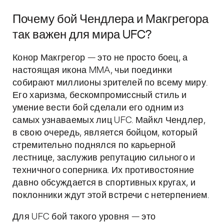
Почему бой Чендлера и Макгрегора
так важен для мира UFC?
Конор Макгрегор — это не просто боец, а
настоящая икона MMA, чьи поединки
собирают миллионы зрителей по всему миру.
Его харизма, бескомпромиссный стиль и
умение вести бой сделали его одним из
самых узнаваемых лиц UFC. Майкл Чендлер,
в свою очередь, является бойцом, который
стремительно поднялся по карьерной
лестнице, заслужив репутацию сильного и
техничного соперника. Их противостояние
давно обсуждается в спортивных кругах, и
поклонники ждут этой встречи с нетерпением.
Для UFC бой такого уровня — это