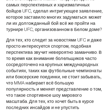
самых перспективных и харизматичных
бойцов UFC, сделал интригующее заявление,
которое заставило многих задуматься: может
ли их долгожданный бой всё же пройти на
турнире UFC, организованном в Белом доме?
Для тех, кто следит за новостями UFC и даже
просто интересуется спортом, подобная
перспектива звучит невероятно заманчиво. В
то время как внимание болельщиков часто
сосредоточено на крупных международных
событиях, таких как футбольные чемпионаты
или боксерские поединки, не стоит забывать,
что MMA набирает всё большую
популярность и меняет представление о том,
что такое спортивное шоу мирового
масштаба. Для тех, кто хочет быть в курсе
последних инсайдов и не упустить