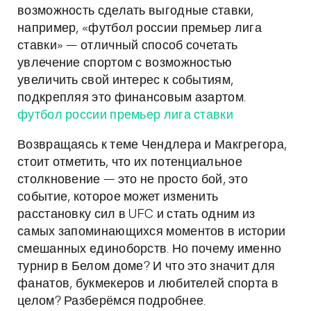
возможность сделать выгодные ставки,
например, «футбол россии премьер лига
ставки» — отличный способ сочетать
увлечение спортом с возможностью
увеличить свой интерес к событиям,
подкрепляя это финансовым азартом.
футбол россии премьер лига ставки
Возвращаясь к теме Чендлера и Макгрегора,
стоит отметить, что их потенциальное
столкновение — это не просто бой, это
событие, которое может изменить
расстановку сил в UFC и стать одним из
самых запоминающихся моментов в истории
смешанных единоборств. Но почему именно
турнир в Белом доме? И что это значит для
фанатов, букмекеров и любителей спорта в
целом? Разберёмся подробнее.