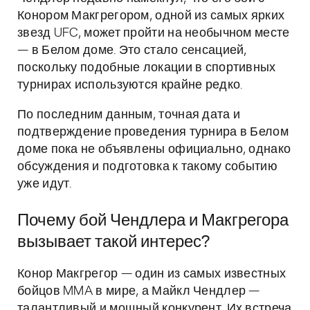
Конором Макгрегором, одной из самых ярких
звезд UFC, может пройти на необычном месте
— в Белом доме. Это стало сенсацией,
поскольку подобные локации в спортивных
турнирах используются крайне редко.
По последним данным, точная дата и
подтверждение проведения турнира в Белом
доме пока не объявлены официально, однако
обсуждения и подготовка к такому событию
уже идут.
Почему бой Чендлера и Макгрегора
вызывает такой интерес?
Конор Макгрегор — один из самых известных
бойцов MMA в мире, а Майкл Чендлер —
талантливый и мощный конкурент. Их встреча