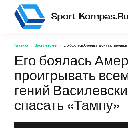
Sport-Kompas.r
Главная
Василевский
Его боялась Америка, а он стал проигры
Его боялась Амери
проигрывать всем
гений Василевски
спасать «Тампу»