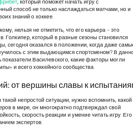
 фрибет
, который поможет начать игру с
ный способ не только наслаждаться матчами, но и
оих знаний о хоккее.
у, нельзя не отметить, что его карьера – это
в. Голкипер, который в разные сезоны становился
ды, сегодня оказался в положении, когда даже самы
лучилось с этим выдающимся спортсменом? В данн
ь показатели Василевского, какие факторы могли
ампы» и всего хоккейного сообщества.
й: от вершины славы к испытания
 такой непростой ситуации, нужно вспомнить, какой
еров в мире, он многократно подтверждал свой
йкость, скорость реакции и умение читать игру. Его
анием экспертов.