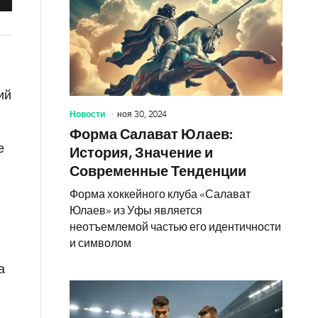
ий
Новости
ноя 30, 2024
Форма Салават Юлаев:
е
История, Значение и
Современные Тенденции
Форма хоккейного клуба «Салават
Юлаев» из Уфы является
неотъемлемой частью его идентичности
и символом
а