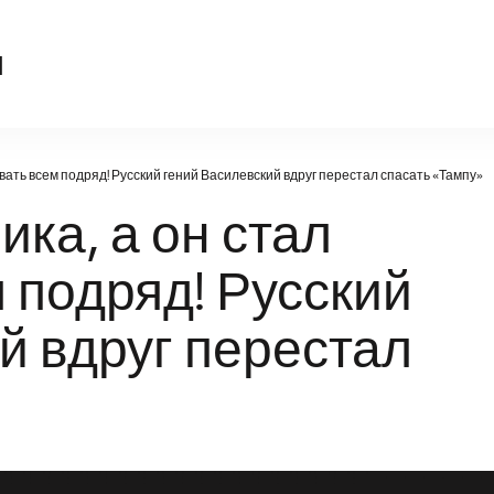
sport-kompas.ru
u
вать всем подряд! Русский гений Василевский вдруг перестал спасать «Тампу»
ка, а он стал
 подряд! Русский
й вдруг перестал