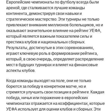
Европейские чемпионаты по футболу всегда были
ареной, где сталкиваются лучшие команды
континента, демонстрируя свои навыки и
стратегическое мастерство. Эти турниры не только
привлекают внимание миллионов болельщиков, но и
оказывают значительное влияние на рейтинг УЕФА,
который является важным показателем силы и
престижа клубов и национальных сборных.
Результаты, достигнутые в этих соревнованиях,
играют ключевую роль в формировании рейтинга,
который, в свою очередь, определяет распределение
мест в будущих турнирах и влияет на финансовые
аспекты клубов.
Когда команды выходят на поле, они не только
борются за победу в конкретном матче, но и
стремятся улучшить свои позиции в рейтинге. Каждая
победа, ничья или поражение в европейских
чемпионатах отражается на коэффициентах, которые
УЕФА использует для оценки клубов и сборных. Эти