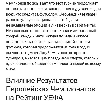
Чемпионов показывает, что этот турнир продолжает
оставаться источником вдохновения и удивления для
всех, кто следит за футболом. Он объединяет людей
разных культур и национальностей, дарит
незабываемые эмоции и учит верить в свои мечты.
Независимо от того, кто в итоге поднимет заветный
трофей, каждый матч, каждая победа и каждое
поражение становятся частью великой истории
футбола, которая продолжается из года в год. И
именно это делает Лигу Чемпионов не просто
турниром, а настоящим праздником спорта, который
вдохновляет и объединяет миллионы людей по всему
миру.
Влияние Результатов
Европейских Чемпионатов
на Рейтинг УЕФА