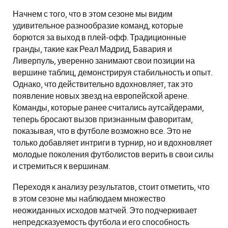
Начнем с того, что в этом сезоне мы видим
удивительное разнообразие команд, которые
борются за выход в плей-офф. Традиционные
гранды, такие как Реал Мадрид, Бавария и
Ливерпуль, уверенно занимают свои позиции на
вершине таблиц, демонстрируя стабильность и опыт.
Однако, что действительно вдохновляет, так это
появление новых звезд на европейской арене.
Команды, которые ранее считались аутсайдерами,
теперь бросают вызов признанным фаворитам,
показывая, что в футболе возможно все. Это не
только добавляет интриги в турнир, но и вдохновляет
молодые поколения футболистов верить в свои силы
и стремиться к вершинам.
Переходя к анализу результатов, стоит отметить, что
в этом сезоне мы наблюдаем множество
неожиданных исходов матчей. Это подчеркивает
непредсказуемость футбола и его способность