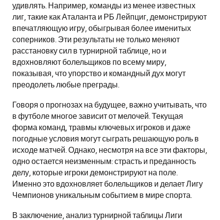
удивлять. Например, команды из менее известных
лиг, такие как Аталанта и РБ Лейпциг, демонстрируют
впечатляющую игру, обыгрывая более именитых
соперников. Эти результаты не только меняют
расстановку сил в турнирной таблице, но и
вдохновляют болельщиков по всему миру,
показывая, что упорство и командный дух могут
преодолеть любые преграды.
Говоря о прогнозах на будущее, важно учитывать, что
в футболе многое зависит от мелочей. Текущая
форма команд, травмы ключевых игроков и даже
погодные условия могут сыграть решающую роль в
исходе матчей. Однако, несмотря на все эти факторы,
одно остается неизменным: страсть и преданность
делу, которые игроки демонстрируют на поле.
Именно это вдохновляет болельщиков и делает Лигу
Чемпионов уникальным событием в мире спорта.
В заключение, анализ турнирной таблицы Лиги