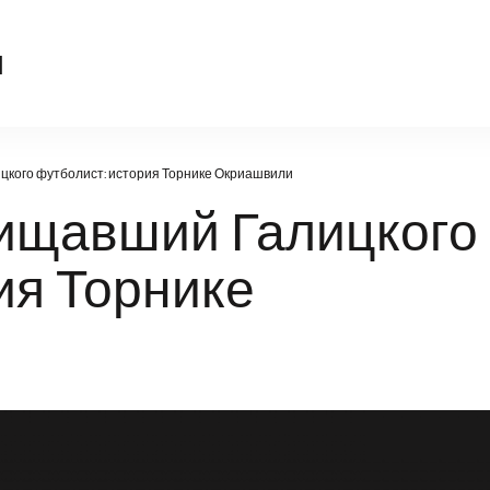
sport-kompas.ru
u
цкого футболист: история Торнике Окриашвили
хищавший Галицкого
ия Торнике