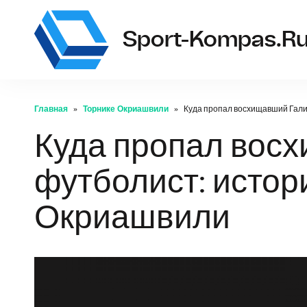
Sport-Kompas.r
Главная
Торнике Окриашвили
Куда пропал восхищавший Гали
Куда пропал вос
футболист: истор
Окриашвили