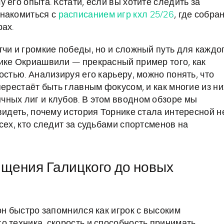
 его опыта. Кстати, если вы хотите следить за
знакомиться с
расписанием игр кхл 25/26
, где собра
рах.
чи и громкие победы, но и сложный путь для каждо
ике Окриашвили — прекрасный пример того, как
остью. Анализируя его карьеру, можно понять, что
перестаёт быть главным фокусом, и как многие из ни
ных лиг и клубов. В этом вводном обзоре мы
видеть, почему история Торнике стала интересной н
сех, кто следит за судьбами спортсменов на
ищения Галицкого до новых
он быстро запомнился как игрок с высоким
о техника, скорость и способность принимать