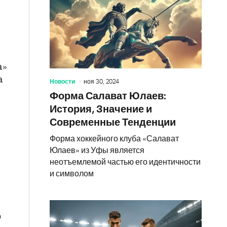
а»
а
Новости
ноя 30, 2024
Форма Салават Юлаев:
История, Значение и
Современные Тенденции
Форма хоккейного клуба «Салават
Юлаев» из Уфы является
неотъемлемой частью его идентичности
и символом
о