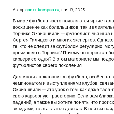
Автор
sport-kompas.ru
, ноя 13, 2025
В мире футбола часто появляются яркие тал
восхищение как болельщиков, так и влиятельн
Торнике Окриашвили — футболист, чья игра 
Сергея Галицкого и многих экспертов. Однако
те, кто не следит за футболом регулярно, могу
произошло с Торнике? Почему он перестал быт
карьера сегодня? В этом материале мы подро
футболистов своего поколения.
Для многих поклонников футбола, особенно те
чемпионатом и выступлениями клубов, связан
Окриашвили — это урок о том, как даже талан
свою карьерную траекторию. Если вам близка
падений, а также вы хотите понять, что проис
звёздами, то эта статья для вас. В ней вы най