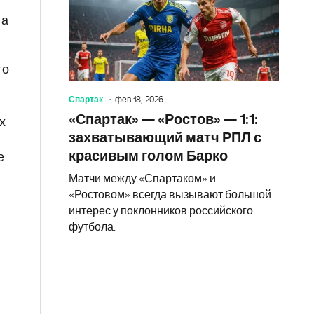
на
го
Спартак
фев 18, 2026
«Спартак» — «Ростов» — 1:1:
х
захватывающий матч РПЛ с
красивым голом Барко
е
Матчи между «Спартаком» и
«Ростовом» всегда вызывают большой
интерес у поклонников российского
футбола.