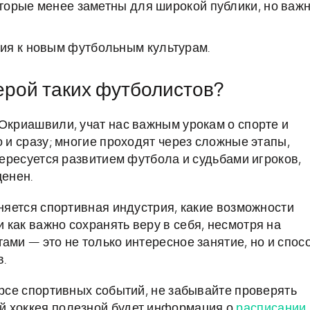
которые менее заметны для широкой публики, но важ
ия к новым футбольным культурам.
ерой таких футболистов?
 Окриашвили, учат нас важным урокам о спорте и
о и сразу; многие проходят через сложные этапы,
нтересуется развитием футбола и судьбами игроков,
ценен.
еняется спортивная индустрия, какие возможности
как важно сохранять веру в себя, несмотря на
ами — это не только интересное занятие, но и спос
в.
урсе спортивных событий, не забывайте проверять
й хоккея полезной будет информация о
расписании