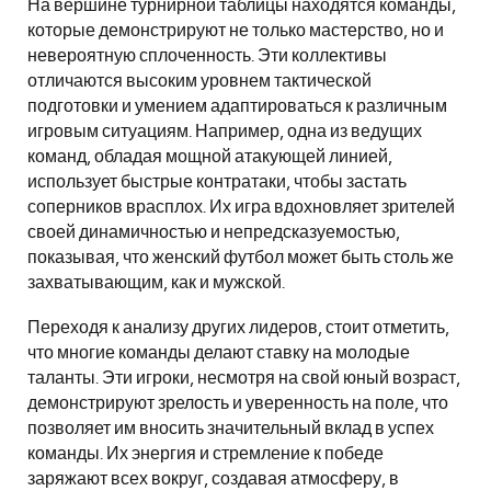
На вершине турнирной таблицы находятся команды,
которые демонстрируют не только мастерство, но и
невероятную сплоченность. Эти коллективы
отличаются высоким уровнем тактической
подготовки и умением адаптироваться к различным
игровым ситуациям. Например, одна из ведущих
команд, обладая мощной атакующей линией,
использует быстрые контратаки, чтобы застать
соперников врасплох. Их игра вдохновляет зрителей
своей динамичностью и непредсказуемостью,
показывая, что женский футбол может быть столь же
захватывающим, как и мужской.
Переходя к анализу других лидеров, стоит отметить,
что многие команды делают ставку на молодые
таланты. Эти игроки, несмотря на свой юный возраст,
демонстрируют зрелость и уверенность на поле, что
позволяет им вносить значительный вклад в успех
команды. Их энергия и стремление к победе
заряжают всех вокруг, создавая атмосферу, в