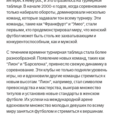
интерес к нему рос, и это отразилось на турнирной
таблице. В начале 2000-х годов, когда соревнование
только набирало обороты, доминировали несколько
команд, которые задавали тон всему турниру. Эти
команды, такие как "Франкфурт" и "Умео", стали
первыми, кто продемонстрировал миру, что женский
футбол может быть столь же захватывающим и
конкурентоспособным, как и мужской.
С течением времени турнирная таблица стала более
разнообразной. Появление новых команд, таких как
"Лион" и "Барселона", привнесло свежую динамику в
соревнование. Эти клубы не только подняли уровень
игры, но и вдохновили другие команды стремиться к
новым высотам. "Лион", например, стал символом
превосходства и мастерства, выиграв множество
титулов и установив новые стандарты в женском
футболе. Их успехи на международной арене
вдохновили множество молодых девушек по всему
миру заняться футболом и стремиться к вершинам.