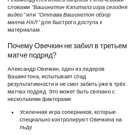
Рекомендуется искать запросы с ключевыми
словами
"Вашингтон Кэпиталз игра сегодня
видео"
или
"Оттава Вашингтон обзор
матча НХЛ"
для быстрого доступа к
материалам.
Почему Овечкин не забил в третьем
матче подряд?
Александр Овечкин, один из лидеров
Вашингтона, испытывает спад
результативности и не смог забить уже в трёх
матчах подряд. Это может быть связано с
несколькими факторами:
Усиленная игра соперников, которые
специально контролируют Овечкина на
льду