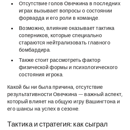
Отсутствие голов Овечкина в последних
играх вызывает вопросы о состоянии
форварда и его роли в команде.
Возможно, влияние оказывает тактика
соперников, которые специально
стараются нейтрализовать главного
бомбардира.
Также стоит рассмотреть фактор
физической формы и психологического
состояния игрока.
Какой бы ни была причина, отсутствие
результативности Овечкина — важный аспект,
который влияет на общую игру Вашингтона и
его шансы на успех в сезоне.
Тактика и стратегия: как сыграл