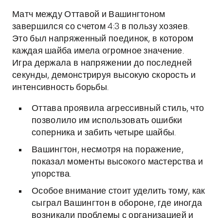
Матч между Оттавой и Вашингтоном
завершился со счетом 4:3 в пользу хозяев.
Это был напряженный поединок, в котором
каждая шайба имела огромное значение.
Игра держала в напряжении до последней
секунды, демонстрируя высокую скорость и
интенсивность борьбы.
Оттава проявила агрессивный стиль, что
позволило им использовать ошибки
соперника и забить четыре шайбы.
Вашингтон, несмотря на поражение,
показал моменты высокого мастерства и
упорства.
Особое внимание стоит уделить тому, как
сыграл Вашингтон в обороне, где иногда
возникали проблемы с организацией и