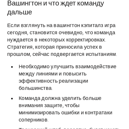
Вашингтон и что ждет команду
дальше
Если взглянуть на вашингтон кэпиталз игра
сегодня, становится очевидно, что команда
нуждается в некоторых корректировках.
Стратегия, которая приносила успех в
прошлом, сейчас подвергается испытаниям.
Необходимо улучшить взаимодействие
между линиями и повысить
эффективность реализации
большинства.
Команда должна уделить больше
внимания защите, чтобы
минимизировать ошибки и контратаки
соперников.