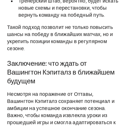
Тренерский штаб, вероятно, будет искать
новые схемы и перестановки, чтобы
вернуть команду на победный путь.
Такой подход позволит не только повысить
шансы на победу в ближайших матчах, но и
укрепить позиции команды в регулярном
сезоне.
Заключение: что ждать от
Вашингтон Кэпиталз в ближайшем
будущем
Несмотря на поражение от Оттавы,
Вашингтон Кэпиталз сохраняет потенциал и
амбиции на успешное окончание сезона.
Важно, чтобы команда извлекла уроки из
прошедшей игры и смогла адаптироваться к