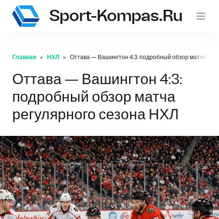
Sport-Kompas.ru
Главная
НХЛ
Оттава — Вашингтон 4:3: подробный обзор матча рег
Оттава — Вашингтон 4:3:
подробный обзор матча
регулярного сезона НХЛ