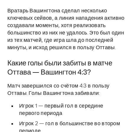
Вратарь Вашингтона сделал несколько
ключевых сейвов, а линия нападения активно
создавали моменты, хотя реализовать
большинство из них не удалось. Это был один
из тех матчей, где игра шла до последней
минуты, и исход решился в пользу Оттавы.
Какие голы были забиты в матче
Оттава — Вашингтон 4:3?
Матч завершился со счётом 4:3 в пользу
Оттавы. Голы Вашингтона забивали:
Игрок 1 — первый гол в середине
первого периода
Игрок 2 — гол в большинстве во втором
периоде