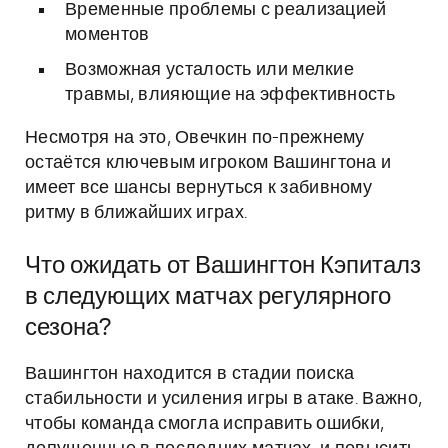
Временные проблемы с реализацией
моментов
Возможная усталость или мелкие
травмы, влияющие на эффективность
Несмотря на это, Овечкин по-прежнему
остаётся ключевым игроком Вашингтона и
имеет все шансы вернуться к забивному
ритму в ближайших играх.
Что ожидать от Вашингтон Кэпиталз
в следующих матчах регулярного
сезона?
Вашингтон находится в стадии поиска
стабильности и усиления игры в атаке. Важно,
чтобы команда смогла исправить ошибки,