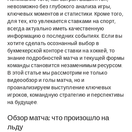
невозможно без глубокого анализа игры,
ключевых моментов и статистики. Кроме того,
для тех, кто увлекается ставками на спорт,
всегда актуально иметь качественную
информацию о последних событиях. Если вы
хотите сделать осознанный выбор в
букмекерской конторе ставки на хоккей, то
знание подробностей матча и текущей формы
команды становится незаменимым ресурсом.
В этой статье мы рассмотрим не только
видеообзор и голы матча, но и
проанализируем выступление ключевых
игроков, командную стратегию и перспективы
на будущее.
Обзор матча: что произошло на
льду