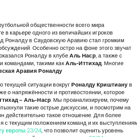
футбольной общественности всего мира
 в карьере одного из величайших игроков
д Роналду в Саудовскую Аравию стал громким
обсуждений. Особенно остро на фоне этого звучат
 оказался Роналду в клубе
Аль Наср
, а также с
и командами, такими как
Аль-Иттихад
. Многие
вская Аравия Роналду
о текущей ситуации вокруг
Роналду Криштиану
в
акже о напряжённости и противостоянии, которое
ттихад – Аль-Наср
. Мы проанализируем, почему
пыхнули такие острые дискуссии, и посмотрим на
он действительно такое отношение. Для более
ся с текущим положением команд и их выступления
гу европы 23/24
, что позволит оценить уровень