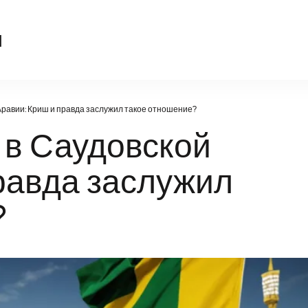
sport-kompas.ru
u
Аравии: Криш и правда заслужил такое отношение?
 в Саудовской
равда заслужил
?