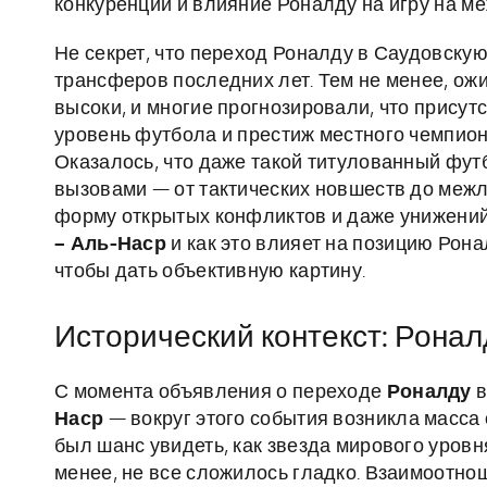
конкуренции и влияние Роналду на игру на м
Не секрет, что переход Роналду в Саудовск
трансферов последних лет. Тем не менее, ож
высоки, и многие прогнозировали, что присут
уровень футбола и престиж местного чемпион
Оказалось, что даже такой титулованный фут
вызовами — от тактических новшеств до меж
форму открытых конфликтов и даже унижений
– Аль-Наср
и как это влияет на позицию Рон
чтобы дать объективную картину.
Исторический контекст: Ронал
С момента объявления о переходе
Роналду
в
Наср
— вокруг этого события возникла масса
был шанс увидеть, как звезда мирового уров
менее, не все сложилось гладко. Взаимоотно