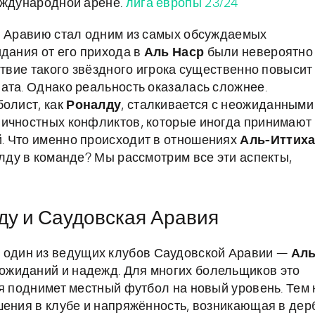
еждународной арене.
лига европы 23/24
ую Аравию стал одним из самых обсуждаемых
идания от его прихода в
Аль Наср
были невероятно
ствие такого звёздного игрока существенно повысит
ата. Однако реальность оказалась сложнее.
болист, как
Роналду
, сталкивается с неожиданными
личностных конфликтов, которые иногда принимают
. Что именно происходит в отношениях
Аль-Иттих
алду в команде? Мы рассмотрим все эти аспекты,
ду и Саудовская Аравия
 один из ведущих клубов Саудовской Аравии —
Ал
 ожиданий и надежд. Для многих болельщиков это
ня поднимет местный футбол на новый уровень. Тем 
шения в клубе и напряжённость, возникающая в дер