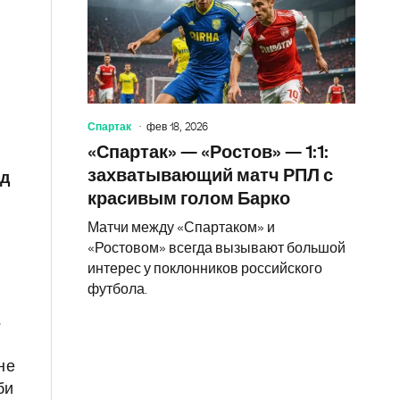
Спартак
фев 18, 2026
«Спартак» — «Ростов» — 1:1:
захватывающий матч РПЛ с
ад
красивым голом Барко
Матчи между «Спартаком» и
«Ростовом» всегда вызывают большой
интерес у поклонников российского
футбола.
ь
не
би