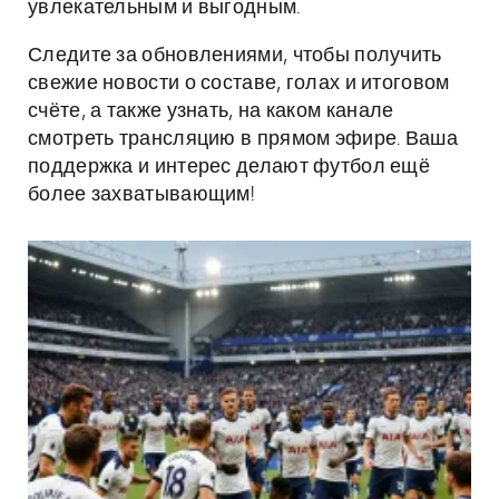
увлекательным и выгодным.
Следите за обновлениями, чтобы получить
свежие новости о составе, голах и итоговом
счёте, а также узнать, на каком канале
смотреть трансляцию в прямом эфире. Ваша
поддержка и интерес делают футбол ещё
более захватывающим!