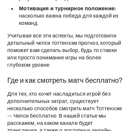
Мотивация и турнирное положение:
насколько важна победа для каждой из
команд.
Учитывая все эти аспекты, мы подготовили
детальный челси тоттенхэм прогноз, который
поможет вам сделать выбор, будь то ставки
или просто понимание игры на более
глубоком уровне.
Где и как смотреть матч бесплатно?
Для тех, кто хочет насладиться игрой без
дополнительных затрат, существует
несколько способов смотреть матч Тоттенхэм
— Челси бесплатно. В нашей статье мы
расскажем, на каком канале будет
трансляция, а также о доступных онлайн-