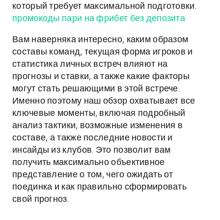
который требует максимальной подготовки.
промокоды пари на фрибет без депозита
Вам наверняка интересно, каким образом
составы команд, текущая форма игроков и
статистика личных встреч влияют на
прогнозы и ставки, а также какие факторы
могут стать решающими в этой встрече.
Именно поэтому наш обзор охватывает все
ключевые моменты, включая подробный
анализ тактики, возможные изменения в
составе, а также последние новости и
инсайды из клубов. Это позволит вам
получить максимально объективное
представление о том, чего ожидать от
поединка и как правильно сформировать
свой прогноз.