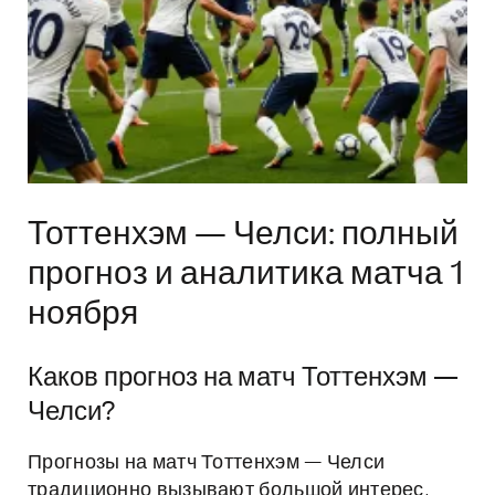
Тоттенхэм — Челси: полный
прогноз и аналитика матча 1
ноября
Каков прогноз на матч Тоттенхэм —
Челси?
Прогнозы на матч Тоттенхэм — Челси
традиционно вызывают большой интерес,