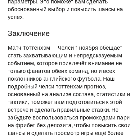
параметры. Это поможет вам сделать
обоснованный выбор и повысить шансы на
успех.
Заключение
Матч Тоттенхэм — Челси 1 ноября обещает
стать захватывающим и непредсказуемым
событием, которое привлечёт внимание не
только фанатов обеих команд, но и всех
поклонников английского футбола. Наш
подробный челси тоттенхэм прогноз,
основанный на анализе состава, статистики и
тактики, поможет вам подготовиться к этой
встрече и сделать правильные ставки. Не
забудьте воспользоваться промокодами пари
на фрибет без депозита, чтобы повысить свои
шансы и сделать просмотр игры ещё более