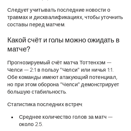
Следует учитывать последние новости о
травмах и дисквалификациях, чтобы уточнить
составы перед матчем.
Какой счёт и голы можно ожидать в
матче?
Прогнозируемый счёт матча Тоттенхэм —
Челси — 2:1 в пользу "Челси" или ничья 1:1.
Обе команды имеют атакующий потенциал,
но при этом оборона "Челси" демонстрирует
большую стабильность.
Статистика последних встреч:
Среднее количество голов за матч —
около 2.5.