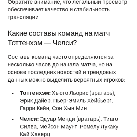
Обратите внимание, что легальный просмотр
обеспечивает качество и стабильность
трансляции.
Какие составы команд на матч
Тоттенхэм — Челси?
Составы команд часто определяются за
несколько часов до начала матча, но на
основе последних новостей и трендовых
данных можно выделить вероятных игроков:
Тоттенхэм:
Хьюго Льорис (вратарь),
Эрик Дайер, Пьер-Эмиль Хёйбьерг,
Гарри Кейн, Сон Хын Мин.
Челси:
Эдуар Менди (вратарь), Тиаго
Силва, Мейсон Маунт, Ромелу Лукаку,
Кай Хаверц.